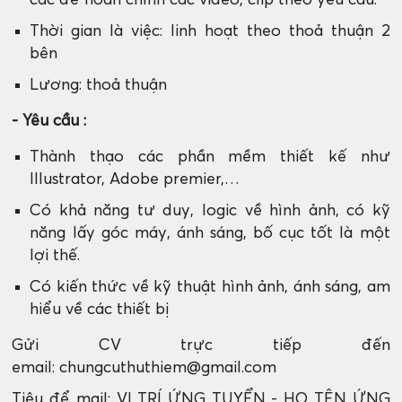
các để hoàn chỉnh các video, clip theo yêu cầu.
Thời gian là việc: linh hoạt theo thoả thuận 2
bên
Lương: thoả thuận
- Yêu cầu :
Thành thạo các phần mềm thiết kế như
Illustrator, Adobe premier,…
Có khả năng tư duy, logic về hình ảnh, có kỹ
năng lấy góc máy, ánh sáng, bố cục tốt là một
lợi thế.
Có kiến thức về kỹ thuật hình ảnh, ánh sáng, am
hiểu về các thiết bị
Gửi CV trực tiếp đến
email: chungcuthuthiem@gmail.com
Tiêu để mail: VỊ TRÍ ỨNG TUYỂN - HỌ TÊN ỨNG