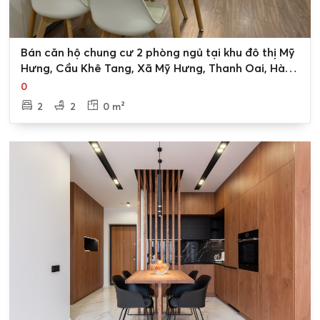
0
Bán căn hộ chung cư 2 phòng ngủ tại khu đô thị Mỹ
Hưng, Cầu Khê Tang, Xã Mỹ Hưng, Thanh Oai, Hà
Nội
0
2
2
0 m²