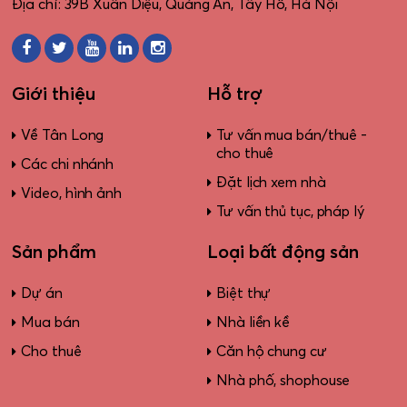
Địa chỉ: 39B Xuân Diệu, Quảng An, Tây Hồ, Hà Nội
Giới thiệu
Hỗ trợ
Về Tân Long
Tư vấn mua bán/thuê -
cho thuê
Các chi nhánh
Đặt lịch xem nhà
Video, hình ảnh
Tư vấn thủ tục, pháp lý
Sản phẩm
Loại bất động sản
Dự án
Biệt thự
Mua bán
Nhà liền kề
Cho thuê
Căn hộ chung cư
Nhà phố, shophouse