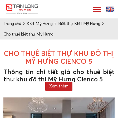
Trang chủ
KĐT Mỹ Hưng
Biệt thự KĐT Mỹ Hưng
Cho thuê biệt thự Mỹ Hưng
CHO THUÊ BIỆT THỰ KHU ĐÔ THỊ
MỸ HƯNG CIENCO 5
Thông tin chi tiết giá cho thuê biệt
thự khu đô thị Mỹ Hưng Cienco 5
Xem thêm
Vị trí của Khu đô thị Mỹ Hưng Cienco 5
Dự án nằm ở trên trục đường phía Nam nối liền giữa các
khu trung tâm thành phố với nhau. Dự án là động lực để
đưa khu vực tiến sâu vào đô thị hóa, kinh tế phát triển.