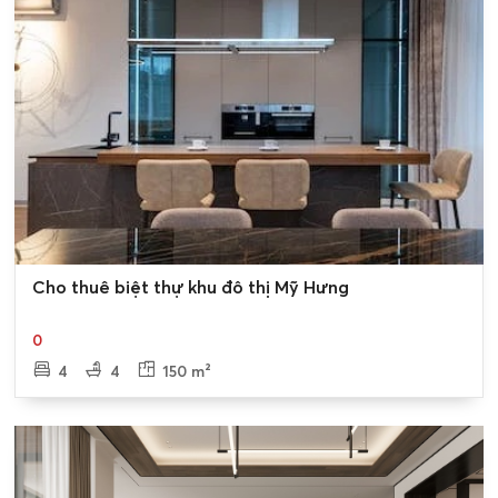
Khu đô thị Mỹ Hưng Cienco 5
nằm cầu Khê Tang, xã Mỹ
Hưng, xã Tam Hưng, Cự Khê, huyện Thanh Oai, thành
phố Hà Nội. Vị trí vàng về giao thông, di chuyển thuận lợi,
gần với KĐT Thanh Hà Cienco 5 rộng 400ha. Đây là một
điểm cộng lớn giúp cư dân kết nối dễ dàng với các khu
vực ở gần. Đồng thời khi sinh sống ở đây, cư dân sẽ tận
hưởng những tiện ích ngoại khu lý tưởng của vùng.
Liên kết vùng của dự án
Khu đô thị Mỹ Hưng - Hải Phát
có liên kết vùng lý tưởng.
0
Cho thuê biệt thự khu đô thị Mỹ Hưng
Có thể nhắc đến như:
Cách với trung tâm Hà Đông khoảng 3 km
0
4
4
150 m²
Cách các bệnh viện ở tuyến đầu khoảng 3 km có thể
kể đến: viện K, viện bỏng, viện quân y 103.
Cách ngã tư Nguyễn Trãi – Khuất Duy Tiến khoảng 8
km.