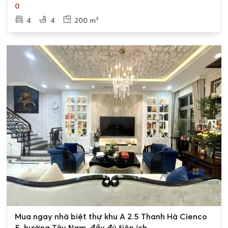
0
4
4
200 m²
0
Mua ngay nhà biệt thự khu A 2.5 Thanh Hà Cienco
5, hướng Tây Nam, đầy đủ tiện ích