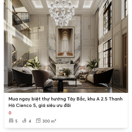
0
Mua ngay biệt thự hướng Tây Bắc, khu A 2.5 Thanh
Hà Cienco 5, giá siêu ưu đãi
0
5
4
300 m²