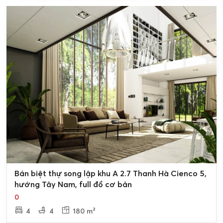
0
Bán biệt thự song lập khu A 2.7 Thanh Hà Cienco 5,
hướng Tây Nam, full đồ cơ bản
0
4
4
180 m²