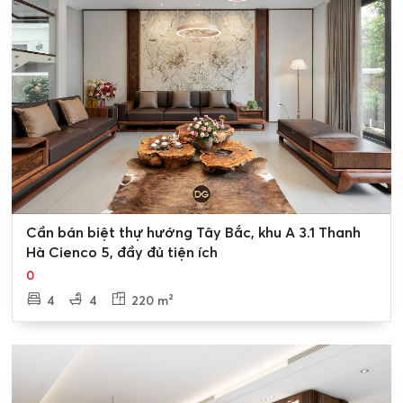
đầy tiện ích, hoàn hảo, cảnh quan xanh mát ngay trong
khu đô thị.
Thiết kế biệt thự Thanh Hà Cienco 5
Với thiết kế của biệt thự Thanh Hà Cienco 5
mang vẻ đẹp
đầy sang trọng, hiện đại, đặc biệt phù hợp đến các đại gia
đình lớn. Mỗi một không gian phòng mang tới cảm giác
đầy ấm cúng là không gian để có thể chia sẻ những giây
phút đầm ấm, thư giãn bên gia đình bạn.
Có các loại diện tích biệt thự Thanh Hà Cienco 5 đa dạng
0
Cần bán biệt thự hướng Tây Bắc, khu A 3.1 Thanh
để khách hàng lựa chọn là: 233m2, 240m2, 275m2, 335m2,
Hà Cienco 5, đầy đủ tiện ích
364m2,… phù hợp với các nhu cầu , cũng như ngân sách
0
của bạn.
4
4
220 m²
– Thiết kế biệt thự phong cách sang trọng, tiện ích, hiện
đại. Khi nhận bàn giao về nội thất hoàn thiện bao gồm:
khu bếp: tủ bếp, bếp, tủ quần áo, bình nóng lạnh đầy đủ,
sàn gạch men, kính Vilacera cao cấp, thiết bị vệ sinh tiện