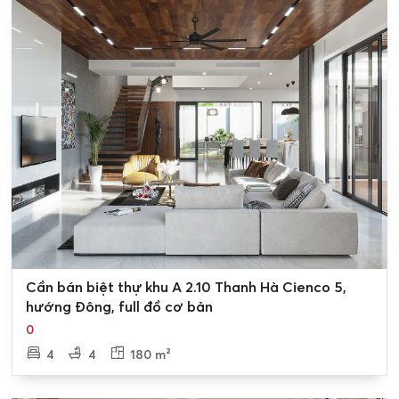
0
Cần bán biệt thự khu A 2.10 Thanh Hà Cienco 5,
hướng Đông, full đồ cơ bản
0
4
4
180 m²