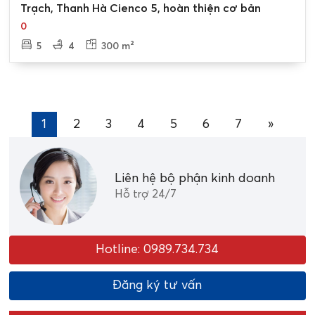
Trạch, Thanh Hà Cienco 5, hoàn thiện cơ bản
0
5
4
300 m²
1
2
3
4
5
6
7
»
Liên hệ bộ phận kinh doanh
Hỗ trợ 24/7
Hotline: 0989.734.734
Đăng ký tư vấn