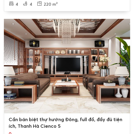
4
4
220 m²
0
Cần bán biệt thự hướng Đông, full đồ, đầy đủ tiện
ích, Thanh Hà Cienco 5
0