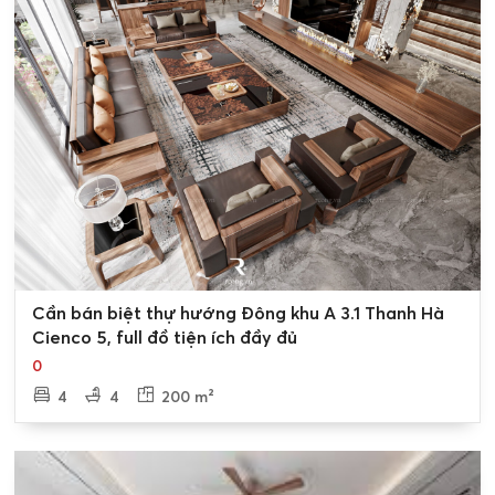
0
Cần bán biệt thự hướng Đông khu A 3.1 Thanh Hà
Cienco 5, full đồ tiện ích đầy đủ
0
4
4
200 m²