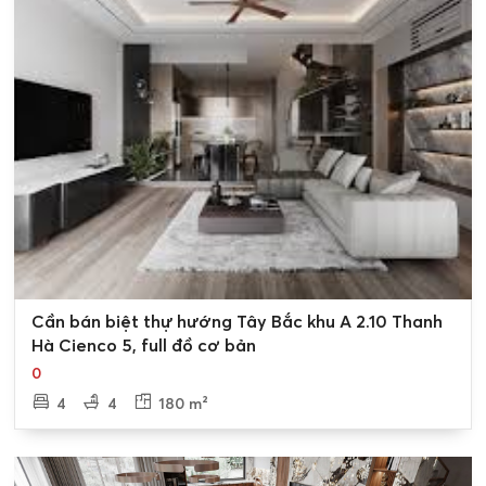
0
Cần bán biệt thự hướng Tây Bắc khu A 2.10 Thanh
Hà Cienco 5, full đồ cơ bản
0
4
4
180 m²